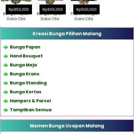
Rp950,000
Rp600,000
Rp500,000
Bunga Papan
Bunga Papan
Papan Bunga
Duka Cita
Duka Cita
Duka Cita
Malang 5 Titik
Malang 3 Titik
Malang 3 Titik
Pita Besar
Pita Kecil
(2,5x1,5m)
Kreasi Bunga Pilihan Malang
(2,5x1,5m)
(2,5x1,5m)
Bunga Papan
Hand Bouquet
Bunga Meja
Bunga Krans
Bunga Standing
Bunga Kertas
Hampers & Parcel
Tampilkan Semua
Momen Bunga Ucapan Malang