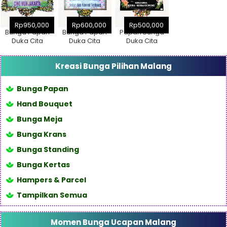
Rp950,000
Rp600,000
Rp500,000
Bunga Papan
Bunga Papan
Papan Bunga
Duka Cita
Duka Cita
Duka Cita
Malang 5 Titik
Malang 3 Titik
Malang 3 Titik
Pita Besar
Pita Kecil
(2,5x1,5m)
Kreasi Bunga Pilihan Malang
(2,5x1,5m)
(2,5x1,5m)
Bunga Papan
Hand Bouquet
Bunga Meja
Bunga Krans
Bunga Standing
Bunga Kertas
Hampers & Parcel
Tampilkan Semua
Momen Bunga Ucapan Malang